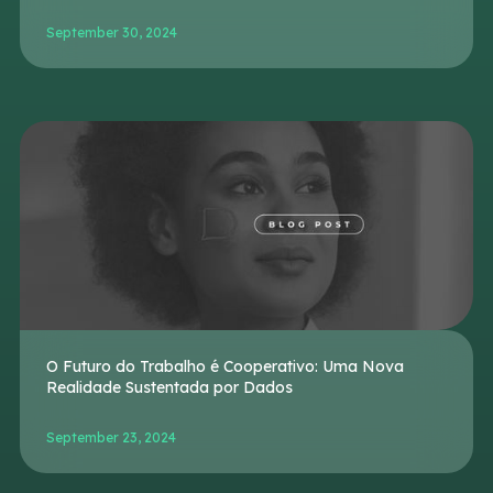
September 30, 2024
O Futuro do Trabalho é Cooperativo: Uma Nova
Realidade Sustentada por Dados
September 23, 2024