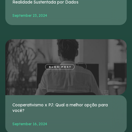
Realidade Sustentada por Dados
September 23, 2024
Cooperativismo x PJ: Qual a melhor opção para
você?
September 16, 2024